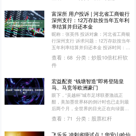
样的球员，其实这话不假。....
富深所 用户投诉 | 河北省工商银行
深州支行：12万存款按当年五年利
率结算并归还本金
昵称：张英伟 投诉对象：河北省工商银
行深州支行 诉求问题：12万存款按当年
五年利率结算并归还本金 投诉时间：
2026-04-29 17:20 投诉详情：六年前
查看：
68
分类：
炒股10倍杠杆软
工....
件
宏益配资 “钱塘智造”即将登陆皇
马、马竞等欧洲豪门
眼下，“吴越杯”城市足球联赛激战正
酣，美加墨世界杯的倒计时也已走到最
后两个月，全世界的目光正在向绿茵场
汇聚。而在钱塘，另一种“备战”已悄然
查看：
71
分类：
股票杠杆
起跑。 今年7月，一套....
飞乐乐 冲刺省级试点！华安山哈仙