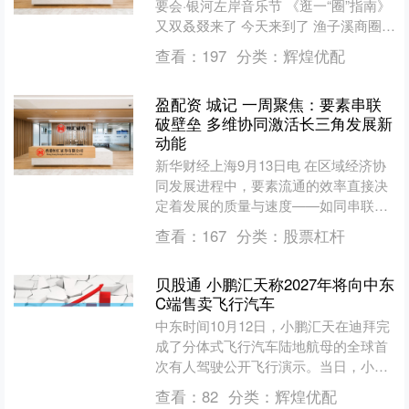
要会·银河左岸音乐节 《逛一“圈”指南》
又双叒叕来了 今天来到了 渔子溪商圈
这里是 最年轻 最生态的商圈 是泸州
查看：
197
分类：
辉煌优配
的....
盈配资 城记 一周聚焦：要素串联
破壁垒 多维协同激活长三角发展新
动能
新华财经上海9月13日电 在区域经济协
同发展进程中，要素流通的效率直接决
定着发展的质量与速度——如同串联起
城市与产业的“连接线”，让资源告别“孤
查看：
167
分类：
股票杠杆
岛状态”，形成优....
贝股通 小鹏汇天称2027年将向中东
C端售卖飞行汽车
中东时间10月12日，小鹏汇天在迪拜完
成了分体式飞行汽车陆地航母的全球首
次有人驾驶公开飞行演示。当日，小鹏
汇天与阿联酋AliSons集团、卡塔尔
查看：
82
分类：
辉煌优配
Almana集团....