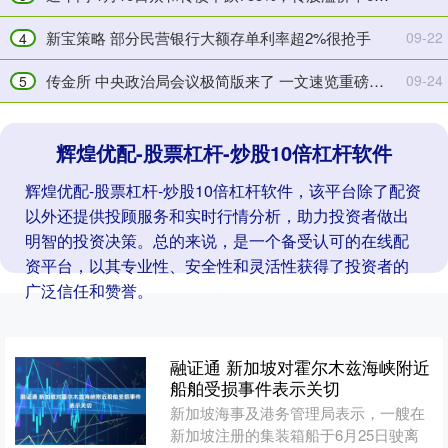
赤
天，
条
破
新宝策略 部分民营银行大额存单利率超2%很抢手
09-22
4
条
10
传金所 中央政治局会议极简版来了 一文速览重磅部署有哪些
09-24
的
亿
5
辉煌优配-股票杠杆-炒股10倍杠杆软件
辉煌优配-股票杠杆-炒股10倍杠杆软件，该平台除了配资
以外还提供投顾服务和实时行情分析，助力投资者做出
明智的投资决策。总的来说，是一个备受认可的在线配
资平台，以其专业性、安全性和灵活性获得了投资者的
广泛信任和赞誉。
融证通 新加坡对霍尔木兹海峡附近
船舶受损事件表示关切
新加坡海事及港务管理局表示，一艘在
新加坡注册的集装箱船于6月25日驶离