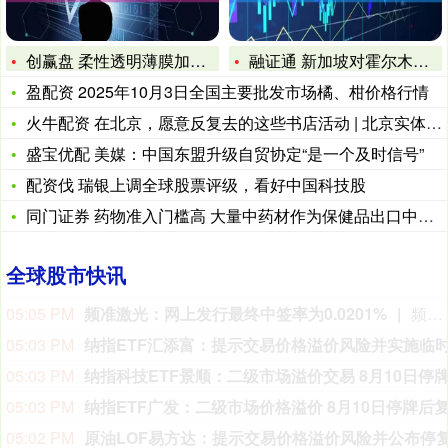
创赢盘 柔性透明薄膜加热器市场规模与发展趋势分析报告
融证通 新加坡对霍尔木兹海峡附近船舶受损事件表示关切
盈配资 2025年10月3日全国主要批发市场橘、柑价格行情
火牛配资 在北京，愿意反复去的这些书店活动 | 北京实体书店
盛宝优配 美媒：中国东盟升级自贸协定“是一个及时信号”
配资伐 瑞银上调全球股票评级，看好中国科技股
同门证券 药物准入门槛高 大量中药材作为保健品出口中医药“
全球股市快讯
05:05 PM
频准激光：网上发行最终中签率为0.0201%
频准激光8月9日公告，回拨机制启动后，网上发行最终中签率为0.0201%。
大
资
05:03 PM
本
05:03 PM
对
05:03 PM
越
反
05:02 PM