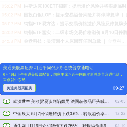
击
05:02 PM
纳斯达
战
期
05:02 PM
国投白银LOF：提示交易溢价风险并将停牌复牌
间，
05:02 PM
越
南
05:02 PM
女
04:58 PM
金盘科技：吴清因个人原因辞任副总裁
金盘科技8月9日公告，公司董事会于2026年8月7日收到副总裁吴清的辞职报告，吴清因个人原因申请辞去公司副总裁职务，辞职报告自送达公司董事会之日起生效，吴清仍在公司担任其他职务。
兵
的
诡
计
美通美股票配资 习近平同俄罗斯总统普京通电话
有
6月19日下午美通美股票配资，国家主席习近平同俄罗斯总统普京通电话，
多
重点就中东局....
离
09-27
谱？
美通美股票配资
敢
将
武汉世牛 美欧贸易谈判陷僵局 法国奢侈品巨头喊话欧盟：须软化立场以达成协议！
02-05
1
自
倍
己
操
中金辰大 5月7日保隆转债下跌0.6%，转股溢价率31.46%
12-22
2
脱
盘
得
3
通牛网 1月16日众和转债下跌755%，转股溢价率691%
02-10
3