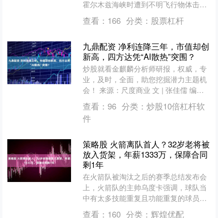
霍尔木兹海峡时遭到不明飞行物体击
中，造成船桥区域轻微损坏。 集装箱船
查看：
166
分类：
股票杠杆
EVER LOVELY....
九鼎配资 净利连降三年，市值却创
新高，四方达凭“AI散热”突围？
炒股就看金麒麟分析师研报，权威，专
业，及时，全面，助您挖掘潜力主题机
会！ 来源：尺度商业 文 | 张佳儒 编辑 |
刘振涛 你知道吗？世人熟知钻石能见证
查看：
96
分类：
炒股10倍杠杆软
爱情，但....
件
策略股 火箭离队首人？32岁老将被
放入货架，年薪1333万，保障合同
剩1年
在火箭队被淘汰之后的赛季总结发布会
上，火箭队的主帅乌度卡强调，球队当
中有太多技能重复且功能重复的球员，
休赛期的时候他们可能会清理掉一些这
查看：
160
分类：
辉煌优配