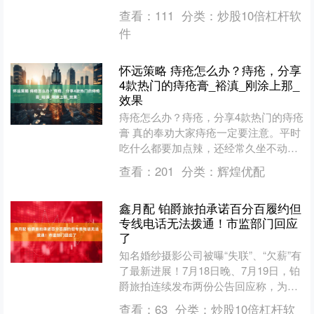
盛泰转债信用级别为“AA”，债....
查看：
111
分类：
炒股10倍杠杆软
件
怀远策略 痔疮怎么办？痔疮，分享
4款热门的痔疮膏_裕滇_刚涂上那_
效果
痔疮怎么办？痔疮，分享4款热门的痔疮
膏 真的奉劝大家痔疮一定要注意。平时
吃什么都要加点辣，还经常久坐不动，
年纪轻轻长痔疮是必然的事情...日常普
查看：
201
分类：
辉煌优配
遍使用的痔疮膏，....
鑫月配 铂爵旅拍承诺百分百履约但
专线电话无法拨通！市监部门回应
了
知名婚纱摄影公司被曝“失联”、“欠薪”有
了最新进展！7月18日晚、7月19日，铂
爵旅拍连续发布两份公告回应称，为了
优化经营模式决策缩减旅拍业务，关停
查看：
63
分类：
炒股10倍杠杆软