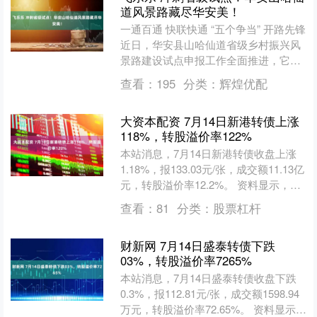
道风景路藏尽华安美！
一通百通 快联快通 “五个争当” 开路先锋
近日，华安县山哈仙道省级乡村振兴风
景路建设试点申报工作全面推进，它是
漳州“‘四好农村路’+生态旅游+乡村振
查看：
195
分类：
辉煌优配
兴”标志性....
大资本配资 7月14日新港转债上涨
118%，转股溢价率122%
本站消息，7月14日新港转债收盘上涨
1.18%，报133.03元/张，成交额11.13亿
元，转股溢价率12.2%。 资料显示，新
港转债信用级别为“AA-”，债券....
查看：
81
分类：
股票杠杆
财新网 7月14日盛泰转债下跌
03%，转股溢价率7265%
本站消息，7月14日盛泰转债收盘下跌
0.3%，报112.81元/张，成交额1598.94
万元，转股溢价率72.65%。 资料显示，