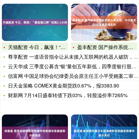
天猫配资 今日，飙涨！“最佳窗口期”仅剩2.5小时
盈丰配资 国产操作系统生态步入爆发期，中兴新支点OS发展区域
尊享配资 一道语音指令让从未接入互联网的机器人破防，于是它开
云天华成 三季度公募含“银”量创五年新低，四季度银行股修复动
信富网 中国足球协会纪律委员会原主任王小平受贿案二审宣判
日天金策略 COMEX黄金期货跌0.67%，报3383.90
财新网 7月14日盛泰转债下跌03%，转股溢价率7265%