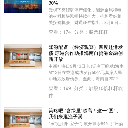
30%
受枧下窝锂矿停产催化，能源金属和电
池材料板块涨幅持续扩大，机构看好相
关投资机会。财通证券指出，8月9 日枧
下窝锂矿确定停产，短期无复产计划。
查看：
174
分类：
股票杠杆
江西多个锂矿或因矿证....
隆源配资 （经济观察）四度赴港发
债 琼港合作助推海南自贸港金融创
新开放
中新社海口9月13日电 (记者王晓斌)海南
省12日在香港成功发行50亿元离岸人民
币地方政府债券。至此，海南自2022年
以来已四度在香港发行离岸人民币地方
查看：
199
分类：
炒股10倍杠杆软
政府债券....
件
策略吧 “含绿量”超高！这一“圈”，
我们来逛渔子溪
“乐”见江阳 宝子们 展开剩余94% 泸州酒