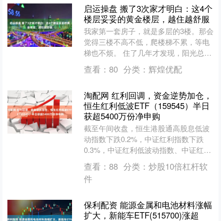
启运操盘 搬了3次家才明白：这4个
楼层妥妥的黄金楼层，越住越舒服
我家第一套房子，就是多层的3楼。那会
觉得三楼不高不低，爬楼梯不累，等电
梯也不烦。 住了几年才发现，阳光总是
在上午十点后才慢悠悠地照进来，下午
查看：
80
分类：
辉煌优配
三点就又溜走了。 楼....
淘配网 红利回调，资金逆势加仓，
恒生红利低波ETF（159545）半日
获超5400万份净申购
截至午间收盘，恒生港股通高股息低波
动指数下跌0.2%，中证红利指数下跌
0.3%，中证红利低波动指数、中证红利
价值指数均下跌0.4%，恒生红利低波
查看：
88
分类：
炒股10倍杠杆软
ETF（1595....
件
保利配资 能源金属和电池材料涨幅
扩大，新能车ETF(515700)涨超