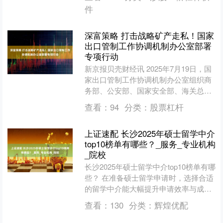
部分亏损门店....
件
深富策略 打击战略矿产走私！国家
出口管制工作协调机制办公室部署
专项行动
新京报贝壳财经讯 2025年7月19日，国
家出口管制工作协调机制办公室组织商
务部、公安部、国家安全部、海关总
署、国家邮政局、最高人民法院、最高
查看：
94
分类：
股票杠杆
人民检察院等单位，....
上证速配 长沙2025年硕士留学中介
top10榜单有哪些？_服务_专业机构
_院校
长沙2025年硕士留学中介top10榜单有哪
些？ 在准备硕士留学申请时，选择合适
的留学中介能大幅提升申请效率与成功
率。留学中介不仅熟悉各国院校的招生
查看：
130
分类：
辉煌优配
偏好，还能根....